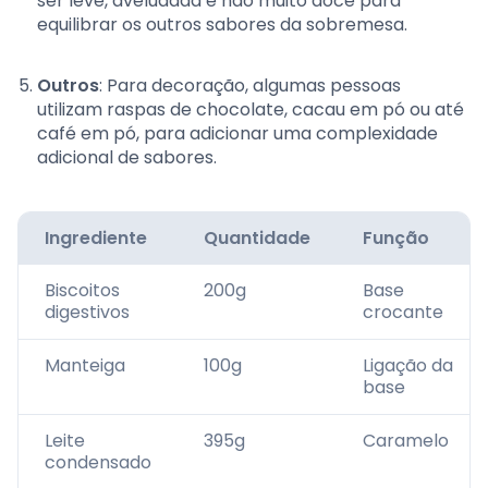
ser leve, aveludada e não muito doce para
equilibrar os outros sabores da sobremesa.
Outros
: Para decoração, algumas pessoas
utilizam raspas de chocolate, cacau em pó ou até
café em pó, para adicionar uma complexidade
adicional de sabores.
Ingrediente
Quantidade
Função
Biscoitos
200g
Base
digestivos
crocante
Manteiga
100g
Ligação da
base
Leite
395g
Caramelo
condensado