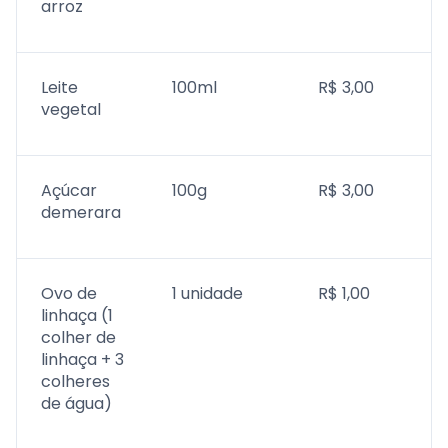
arroz
Leite
100ml
R$ 3,00
vegetal
Açúcar
100g
R$ 3,00
demerara
Ovo de
1 unidade
R$ 1,00
linhaça (1
colher de
linhaça + 3
colheres
de água)