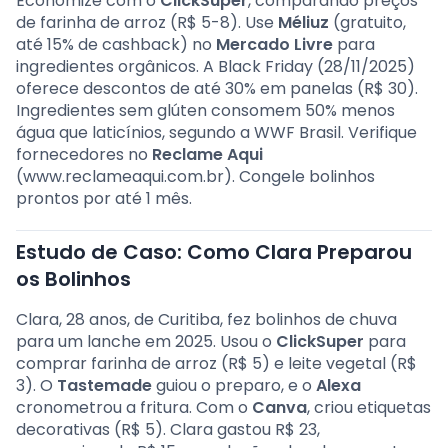
Economize com o
ClickSuper
, comparando preços
de farinha de arroz (R$ 5-8). Use
Méliuz
(gratuito,
até 15% de cashback) no
Mercado Livre
para
ingredientes orgânicos. A Black Friday (28/11/2025)
oferece descontos de até 30% em panelas (R$ 30).
Ingredientes sem glúten consomem 50% menos
água que laticínios, segundo a WWF Brasil. Verifique
fornecedores no
Reclame Aqui
(www.reclameaqui.com.br). Congele bolinhos
prontos por até 1 mês.
Estudo de Caso: Como Clara Preparou
os Bolinhos
Clara, 28 anos, de Curitiba, fez bolinhos de chuva
para um lanche em 2025. Usou o
ClickSuper
para
comprar farinha de arroz (R$ 5) e leite vegetal (R$
3). O
Tastemade
guiou o preparo, e o
Alexa
cronometrou a fritura. Com o
Canva
, criou etiquetas
decorativas (R$ 5). Clara gastou R$ 23,