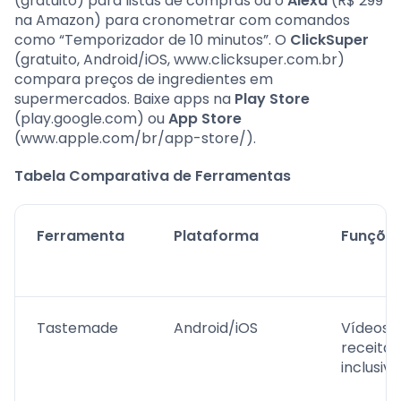
(gratuito) para listas de compras ou o
Alexa
(R$ 299
na Amazon) para cronometrar com comandos
como “Temporizador de 10 minutos”. O
ClickSuper
(gratuito, Android/iOS, www.clicksuper.com.br)
compara preços de ingredientes em
supermercados. Baixe apps na
Play Store
(play.google.com) ou
App Store
(www.apple.com/br/app-store/).
Tabela Comparativa de Ferramentas
Ferramenta
Plataforma
Funçõe
Tastemade
Android/iOS
Vídeos 
receitas
inclusiva