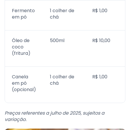
Fermento
1 colher de
R$ 1,00
em pó
chá
Óleo de
500ml
R$ 10,00
coco
(fritura)
Canela
1 colher de
R$ 1,00
em pó
chá
(opcional)
Preços referentes a julho de 2025, sujeitos a
variação.