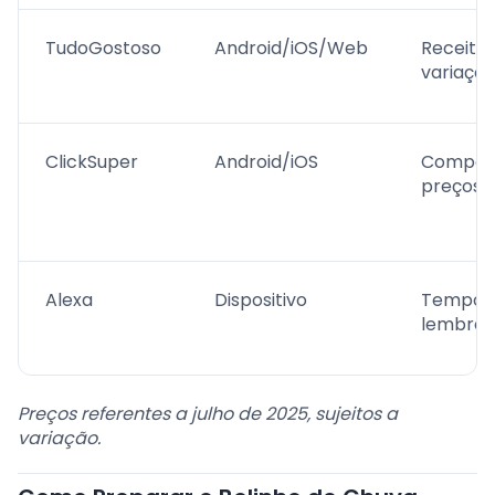
TudoGostoso
Android/iOS/Web
Receitas
variaçõ
ClickSuper
Android/iOS
Compar
preços l
Alexa
Dispositivo
Tempori
lembret
Preços referentes a julho de 2025, sujeitos a
variação.