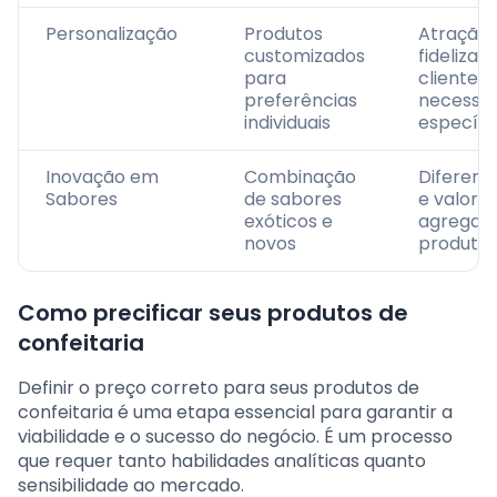
Personalização
Produtos
Atração 
customizados
fidelizaç
para
clientes
preferências
necessi
individuais
específi
Inovação em
Combinação
Diferenc
Sabores
de sabores
e valor
exóticos e
agregad
novos
produto
Como precificar seus produtos de
confeitaria
Definir o preço correto para seus produtos de
confeitaria é uma etapa essencial para garantir a
viabilidade e o sucesso do negócio. É um processo
que requer tanto habilidades analíticas quanto
sensibilidade ao mercado.