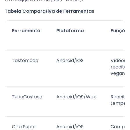
Tabela Comparativa de Ferramentas
Ferramenta
Plataforma
Funçõe
Tastemade
Android/iOS
Vídeos 
receitas
veganas
TudoGostoso
Android/iOS/Web
Receitas
temper
ClickSuper
Android/iOS
Compar