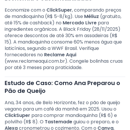
Economize com o
ClickSuper
, comparando preços
de mandioquinha (R$ 5-8/kg). Use
Méliuz
(gratuito,
até 15% de cashback) no
Mercado Livre
para
ingredientes orgânicos. A Black Friday (28/11/2025)
oferece descontos de até 30% em assadeiras (R$
15). A mandioquinha consome 60% menos água que
laticínios, segundo a WWF Brasil. Verifique
fornecedores no
Reclame Aqui
(www.reclameaqui.com.br). Congele bolinhas cruas
por até 3 meses para praticidade.
Estudo de Caso: Como Ana Preparou o
Pão de Queijo
Ana, 34 anos, de Belo Horizonte, fez o pão de queijo
vegano para um café da manhã em 2025. Usou o
ClickSuper
para comprar mandioquinha (R$ 6) e
polvilho (R$ 8). O
Tastemade
guiou o preparo, e o
Alexa
cronometrou o cozimento. Com o
Canva
,