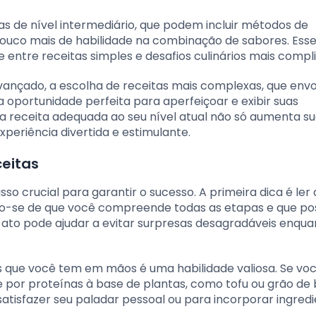
as de nível intermediário, que podem incluir métodos de
pouco mais de habilidade na combinação de sabores. Ess
tre receitas simples e desafios culinários mais compl
vançado, a escolha de receitas mais complexas, que env
 a oportunidade perfeita para aperfeiçoar e exibir suas
a receita adequada ao seu nível atual não só aumenta s
riência divertida e estimulante.
ceitas
 crucial para garantir o sucesso. A primeira dica é ler 
o-se de que você compreende todas as etapas e que po
s ato pode ajudar a evitar surpresas desagradáveis enqu
s que você tem em mãos é uma habilidade valiosa. Se voc
e por proteínas à base de plantas, como tofu ou grão de 
atisfazer seu paladar pessoal ou para incorporar ingred