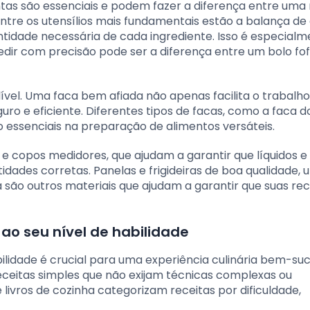
as são essenciais e podem fazer a diferença entre uma 
tre os utensílios mais fundamentais estão a balança de 
ntidade necessária de cada ingrediente. Isso é especial
edir com precisão pode ser a diferença entre um bolo fo
vel. Uma faca bem afiada não apenas facilita o trabalh
o e eficiente. Diferentes tipos de facas, como a faca do
 essenciais na preparação de alimentos versáteis.
 e copos medidores, que ajudam a garantir que líquidos e
idades corretas. Panelas e frigideiras de boa qualidade, 
são outros materiais que ajudam a garantir que suas rec
o seu nível de habilidade
bilidade é crucial para uma experiência culinária bem-suc
eceitas simples que não exijam técnicas complexas ou
e livros de cozinha categorizam receitas por dificuldade,