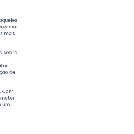
 aqueles
cozinhar.
s mais
de sobre
tos.
ação de
a. Com
ometer
na um