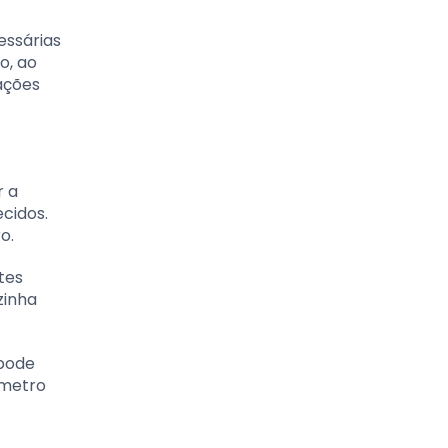
essárias
o, ao
ações
r a
cidos.
o.
tes
zinha
 pode
ômetro