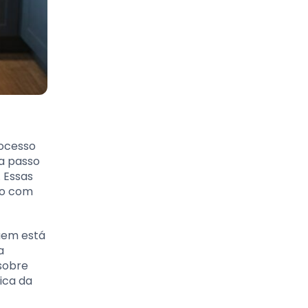
rocesso
 a passo
. Essas
mo com
uem está
a
 sobre
ica da