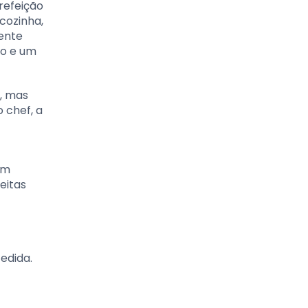
refeição
cozinha,
mente
fo e um
o, mas
 chef, a
um
eitas
edida.