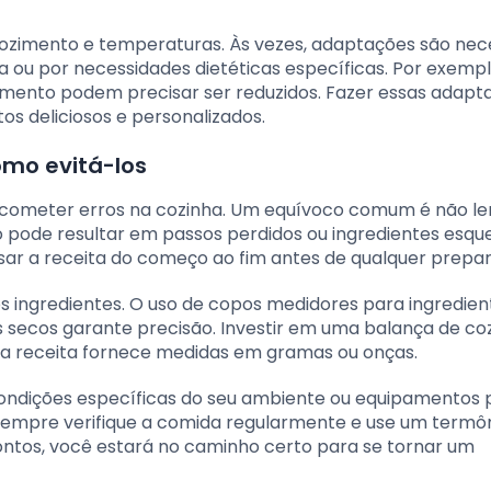
zimento e temperaturas. Às vezes, adaptações são nec
 ou por necessidades dietéticas específicas. Por exempl
imento podem precisar ser reduzidos. Fazer essas adapt
s deliciosos e personalizados.
omo evitá-los
cometer erros na cozinha. Um equívoco comum é não le
pode resultar em passos perdidos ou ingredientes esque
isar a receita do começo ao fim antes de qualquer prepar
s ingredientes. O uso de copos medidores para ingredien
s secos garante precisão. Investir em uma balança de co
 a receita fornece medidas em gramas ou onças.
condições específicas do seu ambiente ou equipamentos
 Sempre verifique a comida regularmente e use um term
ontos, você estará no caminho certo para se tornar um