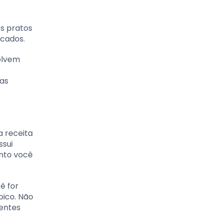
es pratos
icados.
olvem
uas
a receita
ssui
anto você
ê for
bico. Não
ientes