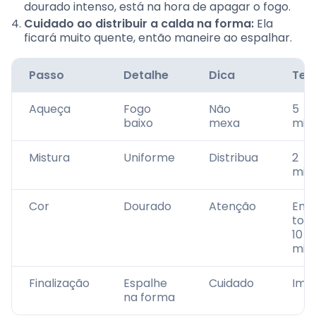
dourado intenso, está na hora de apagar o fogo.
Cuidado ao distribuir a calda na forma:
Ela
ficará muito quente, então maneire ao espalhar.
Passo
Detalhe
Dica
Te
Aqueça
Fogo
Não
5
baixo
mexa
min
Mistura
Uniforme
Distribua
2
min
Cor
Dourado
Atenção
Em
torn
10
min
Finalização
Espalhe
Cuidado
Ime
na forma