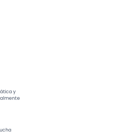
ática y
realmente
lucha