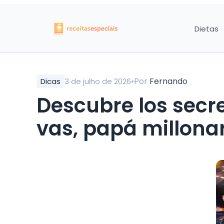
Dietas
•
Por
Fernando
Dicas
3 de julho de 2026
Descubre los secr
vas, papá millona