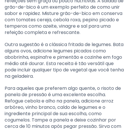
refeições sem graça ou pouco nutritivas. A salada de
grão-de-bico é um exemplo perfeito de como unir
sabor e rapidez. Misture grão-de-bico em conserva
com tomates cereja, cebola roxa, pepino picado e
temperos como azeite, vinagre e sal para uma
refeição completa e refrescante.
Outra sugestão é a clássica fritada de legumes. Bata
alguns ovos, adicione legumes picados como
abobrinha, espinafre e pimentão e cozinhe em fogo
médio até dourar. Esta receita é tão versátil que
pode incluir qualquer tipo de vegetal que você tenha
na geladeira.
Para aqueles que preferem algo quente, o risoto de
panela de pressão é uma excelente escolha.
Refogue cebola e alho na panela, adicione arroz
arbóreo, vinho branco, caldo de legumes e o
ingrediente principal de sua escolha, como
cogumelos. Tampe a panela e deixe cozinhar por
cerca de 10 minutos após pegar pressão. Sirva com