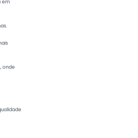
ta em
as.
mais
, onde
qualidade