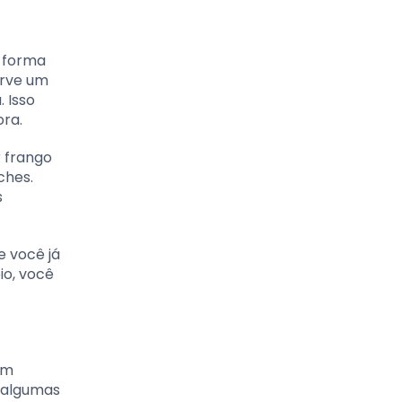
e forma
erve um
 Isso
ora.
r frango
ches.
s
e você já
io, você
am
 algumas