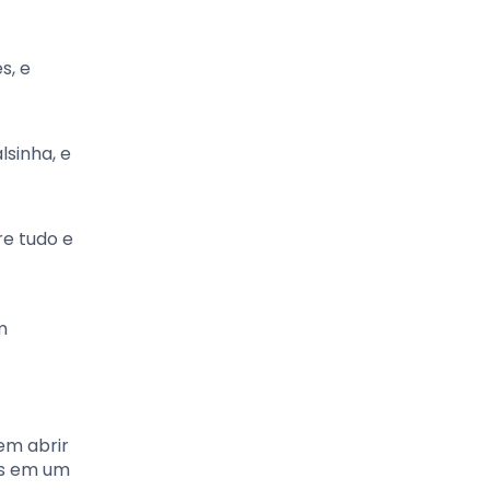
s, e
lsinha, e
re tudo e
m
em abrir
os em um