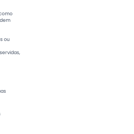
, como
podem
as ou
ervidas,
uas
s