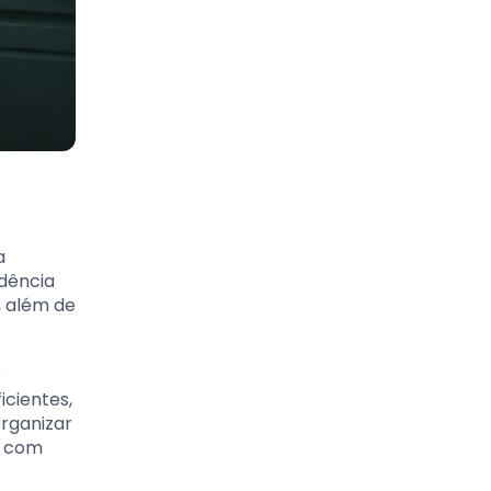
a
edência
, além de
e
cientes,
organizar
a com