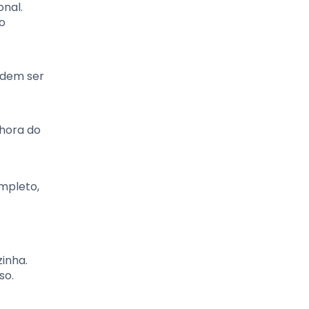
onal.
o
odem ser
 hora do
ompleto,
inha.
so.