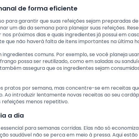
manal de forma eficiente
so para garantir que suas refeições sejam preparadas d
ignar um dia da semana para planejar suas refeições. Res
nos próximos dias e quais ingredientes já possui em casa.
e que não haverá falta de itens importantes na última h
m ingredientes comuns. Por exemplo, se você planeja usa
frango possa ser reutilizado, como em saladas ou sanduí
 também assegura que os ingredientes sejam consumido
ovos pratos por semana, mas concentre-se em receitas qu
 Ao introduzir lentamente novas receitas ao seu cardáp
s refeições menos repetitivo.
ia a dia
é essencial para semanas corridas. Elas não só economiz
o saudável não se perca em meio à pressa. Aqui estão