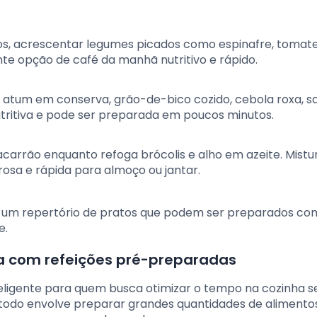
vos, acrescentar legumes picados como espinafre, tomate
nte opção de café da manhã nutritivo e rápido.
e atum em conserva, grão-de-bico cozido, cebola roxa, sa
utritiva e pode ser preparada em poucos minutos.
acarrão enquanto refoga brócolis e alho em azeite. Mistu
rosa e rápida para almoço ou jantar.
r um repertório de pratos que podem ser preparados co
e.
 com refeições pré-preparadas
eligente para quem busca otimizar o tempo na cozinha s
odo envolve preparar grandes quantidades de aliment