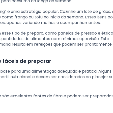
 para consumo ao longo da semana.
ing” é uma estratégia popular. Cozinhe um lote de grãos
s como frango ou tofu no início da semana. Esses itens 
entes, apenas variando molhos e acompanhamentos.
am esse tipo de preparo, como panelas de pressão elétric
quantidades de alimentos com mínima supervisão. Este
emana resulta em refeições que podem ser prontamente s
 fáceis de preparar
a base para uma alimentação adequada e prática. Alguns
erfil nutricional e devem ser considerados ao planejar s
eia são excelentes fontes de fibra e podem ser preparado