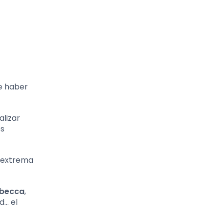
de haber
alizar
os
n extrema
becca
,
d… el