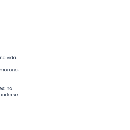
na vida.
esmoronó,
es: no
conderse.