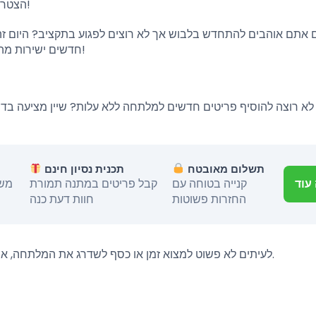
הצטרפו לתוכנית מיוחדת לקבלת פיסות אופנה שוות בלי הוצאות!
אתם אוהבים להתחדש בלבוש אך לא רוצים לפגוע בתקציב? היום זה 
חדשים ישירות מהסמארטפון. בואו ללמוד איך להצטרף וליהנות מסטייל היום!
לא רוצה להוסיף פריטים חדשים למלתחה ללא עלות? שיין מציעה בדיוק
תשלום מאובטח
תכנית נסיון חינם
קנייה בטוחה עם
קבל פריטים במתנה תמורת
משל
עוד
החזרות פשוטות
חוות דעת כנה
לעיתים לא פשוט למצוא זמן או כסף לשדרג את המלתחה, אך תוכנית “התנסות חינם” של שיין מציעה פתרון פשוט ויעיל.