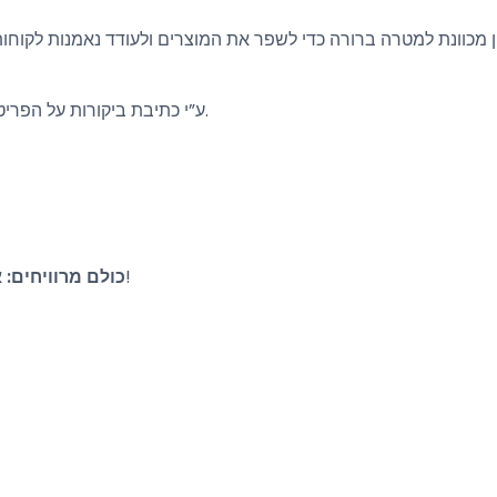
ן מכוונת למטרה ברורה כדי לשפר את המוצרים ולעודד נאמנות לקוחו
ע”י כתיבת ביקורות על הפריטים, תסייעו למשתמשים אחרים בקבלת החלטות מושכלות.
אתם תוכלו ללבוש בגדים חינם ושיין יקבלו פידבק מועיל!
כולם מרוויחים: