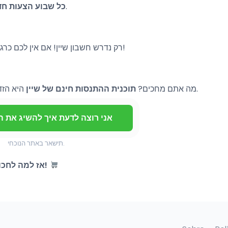
היו מעודכנים באפליקציה כדי לא לפספס הנחות.
כל שבוע הצעות חד
רק נדרש חשבון שיין! אם אין לכם כרגע חשבון, זה הזמן להירשם ולהתחיל בתוכנית ההתנסות!
היא הזדמנות נפלאה לשדרג את הארון שלכם מבלי להוציא פרוטה.
מה אתם מחכים?
תוכנית ההתנסות חינם של שיין
אני רוצה לדעת איך להשיג את ה
תישאר באתר הנוכחי.
אז למה לחכות? תתחילו להנות ולהצטייד בבגדים חדשים עכשיו!